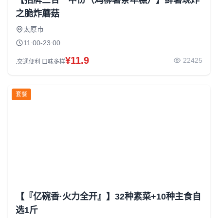
【招牌三合一中份（鸡柳薯条年糕）】鲜薯现炸
之脆炸蘑菇
太原市
11:00-23:00
¥11.9
22425
.交通便利 口味多样
套餐
【『亿碗香·火力全开』】32种素菜+10种主食自
选1斤