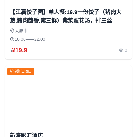
【江赢饺子园】单人餐:19.9一份饺子（猪肉大
葱.猪肉茴香.素三鲜）紫菜蛋花汤，拌三丝
太原市
10:00——22:00
¥19.9
8
0
新濠影汇酒店
新濠影汇酒店