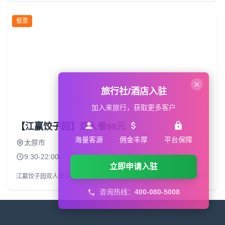
餐票
旅行社/酒店入驻
加入来旅行，获取更多客户
【江赢饺子园】双人餐98元
海量客源
佣金丰厚
平台保障
太原市
9:30-22:00
立即申请入驻
¥98.0
11675
江赢饺子园双人餐 98元
咨询热线：
400-080-5008