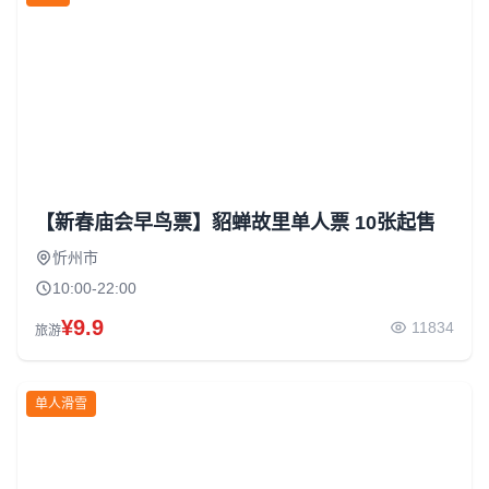
【新春庙会早鸟票】貂蝉故里单人票 10张起售
忻州市
10:00-22:00
¥9.9
11834
旅游
单人滑雪