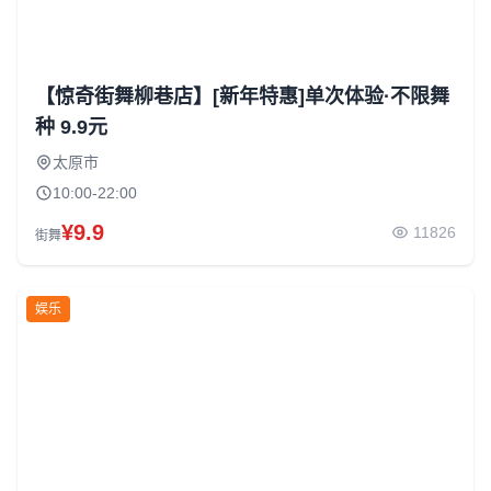
【惊奇街舞柳巷店】[新年特惠]单次体验·不限舞
种 9.9元
太原市
10:00-22:00
¥9.9
11826
街舞
娱乐