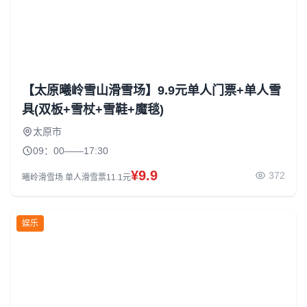
【太原曦岭雪山滑雪场】9.9元单人门票+单人雪
具(双板+雪杖+雪鞋+魔毯)
太原市
09：00——17:30
¥9.9
372
曦岭滑雪场 单人滑雪票11.1元
娱乐