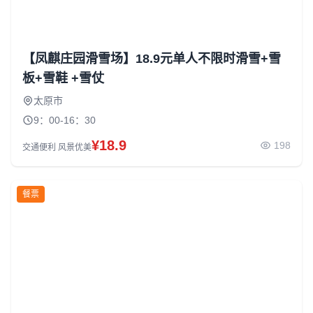
【凤麒庄园滑雪场】18.9元单人不限时滑雪+雪
板+雪鞋 +雪仗
太原市
9：00-16：30
¥18.9
198
交通便利 风景优美
餐票