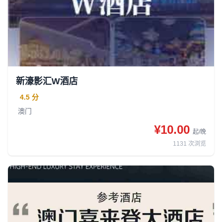
新濠影汇W酒店
4.5 分
澳门
¥10.00
起/晚
1131
次浏览