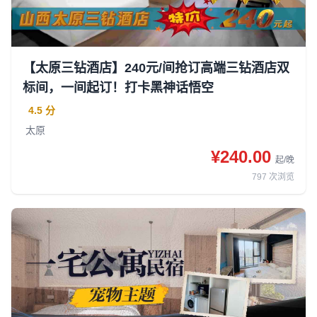
【太原三钻酒店】240元/间抢订高端三钻酒店双
标间，一间起订！打卡黑神话悟空
4.5 分
太原
¥240.00
起/晚
797
次浏览