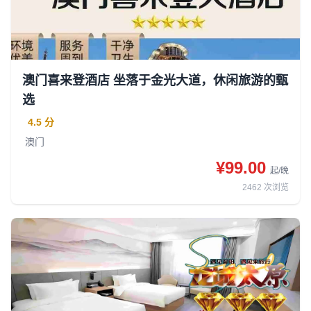
澳门喜来登酒店 坐落于金光大道，休闲旅游的甄
选
4.5 分
澳门
¥99.00
起/晚
2462
次浏览