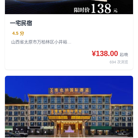
一宅民宿
4.5 分
山西省太原市万柏林区小井峪街道迎泽西大街公园时代城二期新都汇1号楼 1322
¥138.00
起/晚
694
次浏览