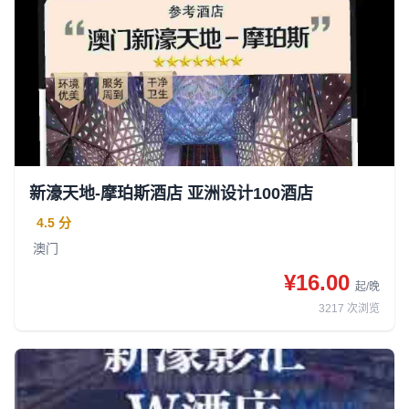
新濠天地-摩珀斯酒店 亚洲设计100酒店
4.5 分
澳门
¥16.00
起/晚
3217
次浏览