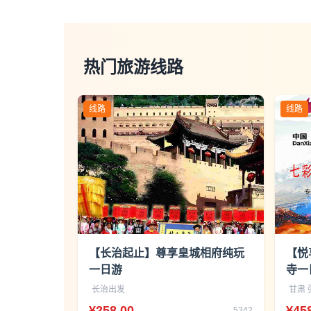
热门旅游线路
线路
线路
【长治起止】尊享皇城相府纯玩
【悦
一日游
寺一
长治出发
甘肃 
¥258.00
¥45
5342