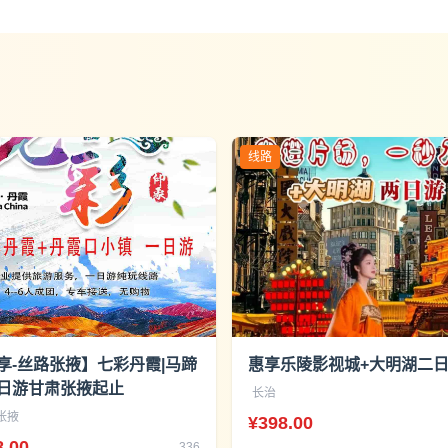
线路
享-丝路张掖】七彩丹霞|马蹄
惠享乐陵影视城+大明湖二
日游甘肃张掖起止
长治
张掖
¥398.00
8.00
336