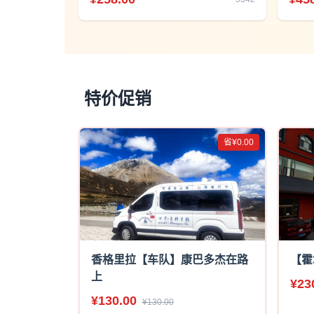
特价促销
省¥0.00
香格里拉【车队】康巴多杰在路
【霍
上
¥23
¥130.00
¥130.00