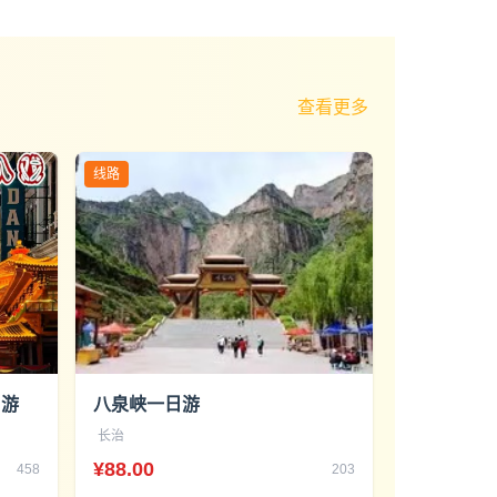
查看更多
线路
日游
八泉峡一日游
长治
¥88.00
458
203