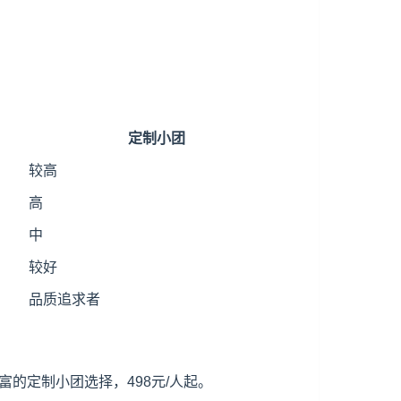
定制小团
较高
高
中
较好
品质追求者
的定制小团选择，498元/人起。