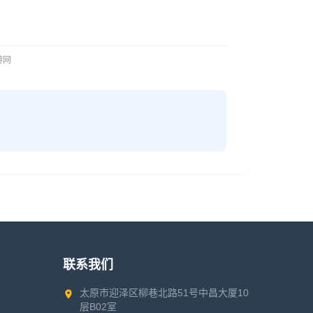
旅游网
联系我们
太原市迎泽区柳巷北路51号中昌大厦10
层B02室