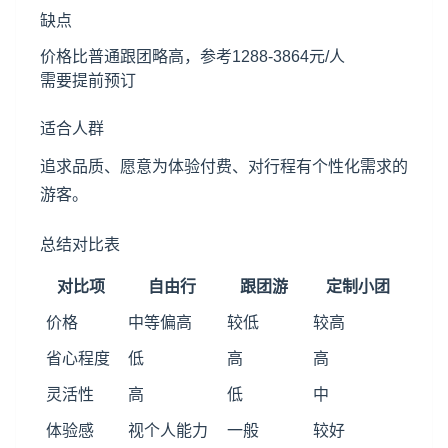
缺点
价格比普通跟团略高，参考1288-3864元/人
需要提前预订
适合人群
追求品质、愿意为体验付费、对行程有个性化需求的
游客。
总结对比表
对比项
自由行
跟团游
定制小团
价格
中等偏高
较低
较高
省心程度
低
高
高
灵活性
高
低
中
体验感
视个人能力
一般
较好