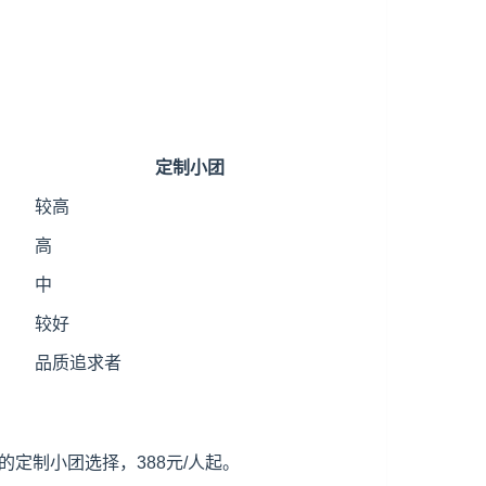
定制小团
较高
高
中
较好
品质追求者
定制小团选择，388元/人起。