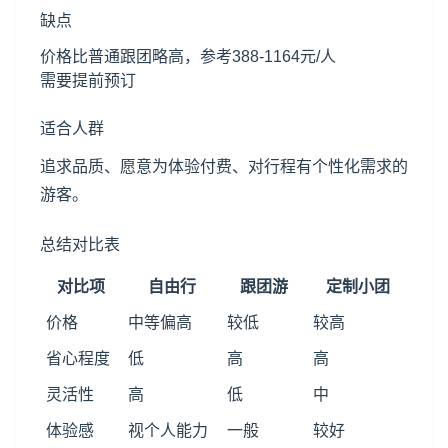
缺点
价格比普通跟团略高，参考388-1164元/人
需要提前预订
适合人群
追求品质、愿意为体验付费、对行程有个性化需求的
游客。
总结对比表
对比项
自由行
跟团游
定制小团
价格
中等偏高
较低
较高
省心程度
低
高
高
灵活性
高
低
中
体验感
视个人能力
一般
较好