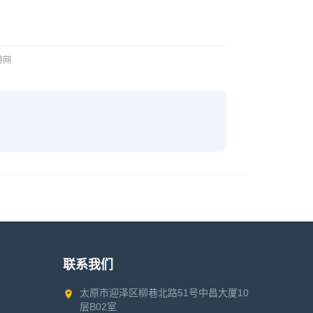
旅游网
联系我们
太原市迎泽区柳巷北路51号中昌大厦10
层B02室