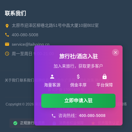
联系我们
太原市迎泽区柳巷北路51号中昌大厦10层B02室
400-080-5008
service@lailvxing.cn
周一至周日 9:00-21:00
旅行社/酒店入驻
加入来旅行，获取更多客户
关于我们
|
联系我们
|
招聘信息
|
商务合作
|
广告服务
|
隐私政策
|
用户协议
海量客源
佣金丰厚
平台保障
晋 ICP 备 17001633 号
立即申请入驻
Copyright © 2026 来旅行旅游网 All Rights Reserved. 版权所有 山西来这网络
科技有限公司
咨询热线：
400-080-5008
正规旅行社资质
消费者权益保障
优质服务认证