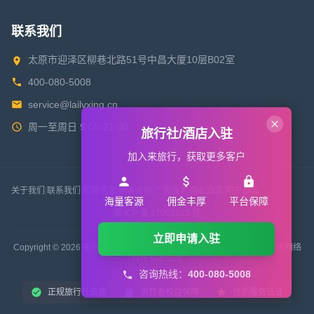
联系我们
太原市迎泽区柳巷北路51号中昌大厦10层B02室
400-080-5008
service@lailvxing.cn
周一至周日 9:00-21:00
旅行社/酒店入驻
加入来旅行，获取更多客户
关于我们
|
联系我们
|
招聘信息
|
商务合作
|
广告服务
|
隐私政策
|
用户协议
海量客源
佣金丰厚
平台保障
晋 ICP 备 17001633 号
立即申请入驻
Copyright © 2026 来旅行旅游网 All Rights Reserved. 版权所有 山西来这网络
科技有限公司
咨询热线：
400-080-5008
正规旅行社资质
消费者权益保障
优质服务认证