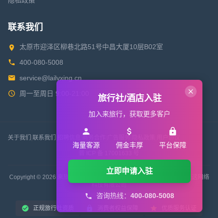
隐私政策
联系我们
太原市迎泽区柳巷北路51号中昌大厦10层B02室
400-080-5008
service@lailvxing.cn
周一至周日 9:00-21:00
旅行社/酒店入驻
加入来旅行，获取更多客户
关于我们
|
联系我们
|
招聘信息
|
商务合作
|
广告服务
|
隐私政策
|
用户协议
海量客源
佣金丰厚
平台保障
晋 ICP 备 17001633 号
立即申请入驻
Copyright © 2026 来旅行旅游网 All Rights Reserved. 版权所有 山西来这网络
科技有限公司
咨询热线：
400-080-5008
正规旅行社资质
消费者权益保障
优质服务认证