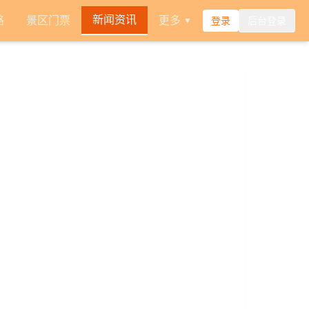
新闻资讯
路
景区门票
更多
登录
后台登录
▼