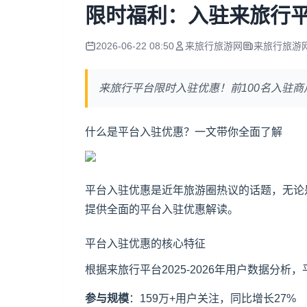
限时福利：入驻来旅行平
2026-06-22 08:50
来旅行旅游网
来旅行旅游
来旅行平台限时入驻优惠！前100名入驻
什么是平台入驻优惠？一文带你全面了解
平台入驻优惠是近年旅游圈热议的话题，无论
提供全面的平台入驻优惠解读。
平台入驻优惠的核心特征
根据来旅行平台2025-2026年用户数据分
参与规模
：159万+用户关注，同比增长27%