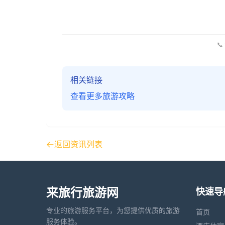
📞
相关链接
查看更多旅游攻略
返回资讯列表
来旅行旅游网
快速导
专业的旅游服务平台，为您提供优质的旅游
首页
服务体验。