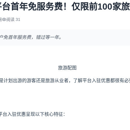
台首年免服务费！仅限前100家
网
阅读 31
商户免首年服务费，错过等一年。
是计划出游的游客还是旅游从业者，了解平台入驻优惠都很有必
析，平台入驻优惠呈现以下核心特征：