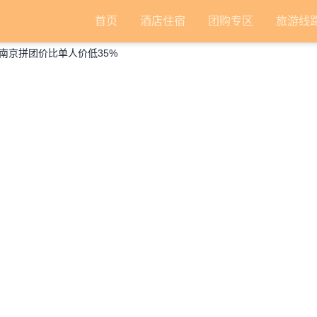
首页
酒店住宿
团购专区
旅游线
南京拼团价比单人价低35%