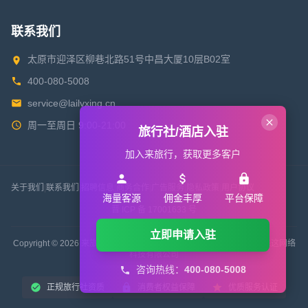
联系我们
太原市迎泽区柳巷北路51号中昌大厦10层B02室
400-080-5008
service@lailvxing.cn
周一至周日 9:00-21:00
旅行社/酒店入驻
加入来旅行，获取更多客户
关于我们
|
联系我们
|
招聘信息
|
商务合作
|
广告服务
|
隐私政策
|
用户协议
海量客源
佣金丰厚
平台保障
晋 ICP 备 17001633 号
立即申请入驻
Copyright © 2026 来旅行旅游网 All Rights Reserved. 版权所有 山西来这网络
科技有限公司
咨询热线：
400-080-5008
正规旅行社资质
消费者权益保障
优质服务认证