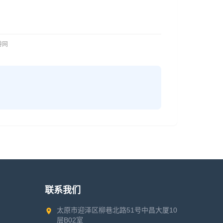
旅游网
联系我们
太原市迎泽区柳巷北路51号中昌大厦10
层B02室