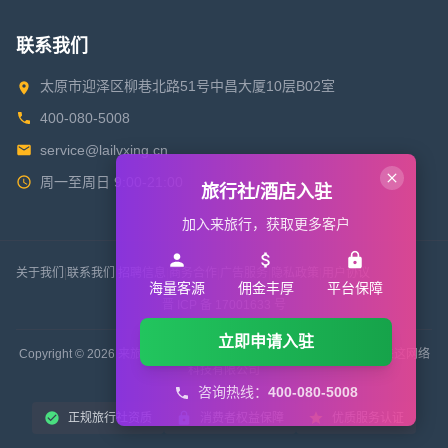
联系我们
太原市迎泽区柳巷北路51号中昌大厦10层B02室
400-080-5008
service@lailvxing.cn
周一至周日 9:00-21:00
旅行社/酒店入驻
加入来旅行，获取更多客户
关于我们
|
联系我们
|
招聘信息
|
商务合作
|
广告服务
|
隐私政策
|
用户协议
海量客源
佣金丰厚
平台保障
晋 ICP 备 17001633 号
立即申请入驻
Copyright © 2026 来旅行旅游网 All Rights Reserved. 版权所有 山西来这网络
科技有限公司
咨询热线：
400-080-5008
正规旅行社资质
消费者权益保障
优质服务认证