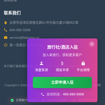
隐私政策
联系我们
太原市迎泽区柳巷北路51号中昌大厦10层B02室
400-080-5008
service@lailvxing.cn
周一至周日 9:00-21:00
旅行社/酒店入驻
加入来旅行，获取更多客户
关于我们
|
联系我们
|
招聘信息
|
商务合作
|
广告服务
|
隐私政策
|
用户协议
海量客源
佣金丰厚
平台保障
晋 ICP 备 17001633 号
立即申请入驻
Copyright © 2026 来旅行旅游网 All Rights Reserved. 版权所有 山西来这网络
科技有限公司
咨询热线：
400-080-5008
正规旅行社资质
消费者权益保障
优质服务认证