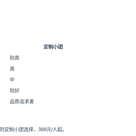
定制小团
较高
高
中
较好
品质追求者
定制小团选择，388元/人起。