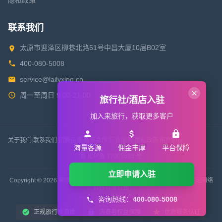
隐私政策
联系我们
太原市迎泽区柳巷北路51号中昌大厦10层B02室
400-080-5008
service@lailvxing.cn
周一至周日 9:00-21:00
旅行社/酒店入驻
加入来旅行，获取更多客户
关于我们
|
联系我们
|
招聘信息
|
商务合作
|
广告服务
|
隐私政策
|
用户协议
海量客源
佣金丰厚
平台保障
晋 ICP 备 17001633 号
立即申请入驻
Copyright © 2026 来旅行旅游网 All Rights Reserved. 版权所有 山西来这网络
科技有限公司
咨询热线：
400-080-5008
正规旅行社资质
消费者权益保障
优质服务认证