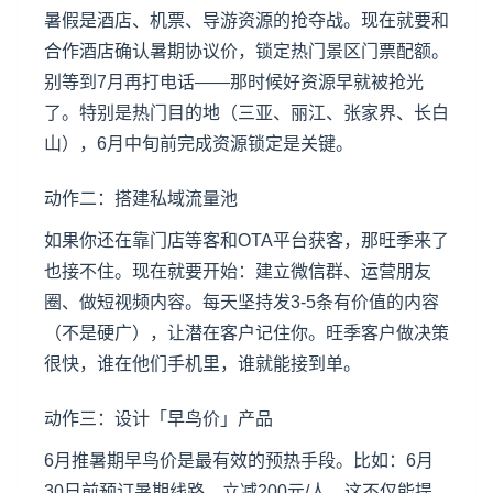
暑假是酒店、机票、导游资源的抢夺战。现在就要和
合作酒店确认暑期协议价，锁定热门景区门票配额。
别等到7月再打电话——那时候好资源早就被抢光
了。特别是热门目的地（三亚、丽江、张家界、长白
山），6月中旬前完成资源锁定是关键。
动作二：搭建私域流量池
如果你还在靠门店等客和OTA平台获客，那旺季来了
也接不住。现在就要开始：建立微信群、运营朋友
圈、做短视频内容。每天坚持发3-5条有价值的内容
（不是硬广），让潜在客户记住你。旺季客户做决策
很快，谁在他们手机里，谁就能接到单。
动作三：设计「早鸟价」产品
6月推暑期早鸟价是最有效的预热手段。比如：6月
30日前预订暑期线路，立减200元/人。这不仅能提