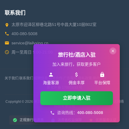
联系我们
太原市迎泽区柳巷北路51号中昌大厦10层B02室
400-080-5008
service@lailvxing.cn
周一至周日 9:00-21:00
旅行社/酒店入驻
加入来旅行，获取更多客户
关于我们
|
联系我们
|
招聘信息
|
商务合作
|
广告服务
|
隐私政策
|
用户协议
海量客源
佣金丰厚
平台保障
晋 ICP 备 17001633 号
立即申请入驻
Copyright © 2026 来旅行旅游网 All Rights Reserved. 版权所有 山西来这网络
科技有限公司
咨询热线：
400-080-5008
正规旅行社资质
消费者权益保障
优质服务认证