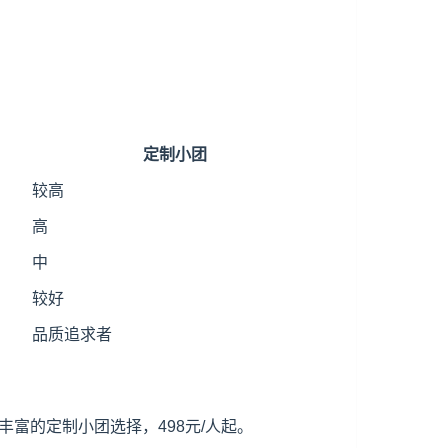
定制小团
较高
高
中
较好
品质追求者
富的定制小团选择，498元/人起。