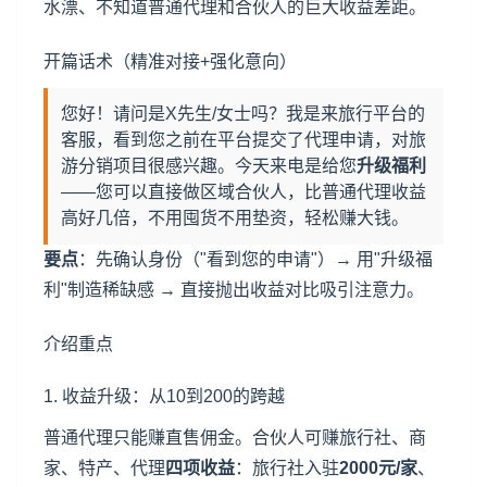
水漂、不知道普通代理和合伙人的巨大收益差距。
开篇话术（精准对接+强化意向）
您好！请问是X先生/女士吗？我是来旅行平台的
客服，看到您之前在平台提交了代理申请，对旅
游分销项目很感兴趣。今天来电是给您
升级福利
——您可以直接做区域合伙人，比普通代理收益
高好几倍，不用囤货不用垫资，轻松赚大钱。
要点
：先确认身份（"看到您的申请"）→ 用"升级福
利"制造稀缺感 → 直接抛出收益对比吸引注意力。
介绍重点
1. 收益升级：从10到200的跨越
普通代理只能赚直售佣金。合伙人可赚旅行社、商
家、特产、代理
四项收益
：旅行社入驻
2000元/家
、