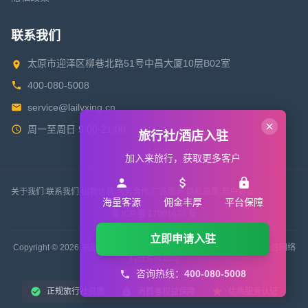
联系我们
太原市迎泽区柳巷北路51号中昌大厦10层B02室
400-080-5008
service@lailvxing.cn
周一至周日 9:00-21:00
旅行社/酒店入驻
加入来旅行，获取更多客户
关于我们
|
联系我们
|
招聘信息
|
商务合作
|
广告服务
|
隐私政策
|
用户协议
海量客源
佣金丰厚
平台保障
晋 ICP 备 17001633 号
立即申请入驻
Copyright © 2026 来旅行旅游网 All Rights Reserved. 版权所有 山西来这网络
科技有限公司
咨询热线：
400-080-5008
正规旅行社资质
消费者权益保障
优质服务认证