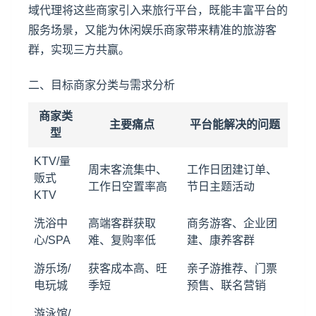
域代理将这些商家引入来旅行平台，既能丰富平台的
服务场景，又能为休闲娱乐商家带来精准的旅游客
群，实现三方共赢。
二、目标商家分类与需求分析
商家类
主要痛点
平台能解决的问题
型
KTV/量
周末客流集中、
工作日团建订单、
贩式
工作日空置率高
节日主题活动
KTV
洗浴中
高端客群获取
商务游客、企业团
心/SPA
难、复购率低
建、康养客群
游乐场/
获客成本高、旺
亲子游推荐、门票
电玩城
季短
预售、联名营销
游泳馆/