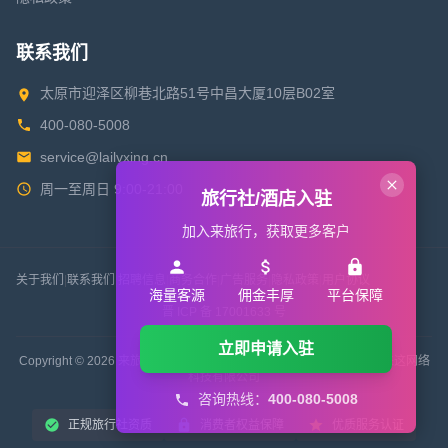
联系我们
太原市迎泽区柳巷北路51号中昌大厦10层B02室
400-080-5008
service@lailvxing.cn
周一至周日 9:00-21:00
旅行社/酒店入驻
加入来旅行，获取更多客户
关于我们
|
联系我们
|
招聘信息
|
商务合作
|
广告服务
|
隐私政策
|
用户协议
海量客源
佣金丰厚
平台保障
晋 ICP 备 17001633 号
立即申请入驻
Copyright © 2026 来旅行旅游网 All Rights Reserved. 版权所有 山西来这网络
科技有限公司
咨询热线：
400-080-5008
正规旅行社资质
消费者权益保障
优质服务认证