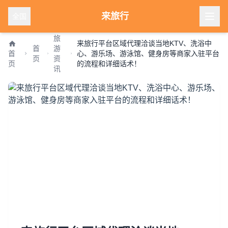
来旅行
全国
旅
来旅行平台区域代理洽谈当地KTV、洗浴中
首
游
首
心、游乐场、游泳馆、健身房等商家入驻平台
页
资
页
的流程和详细话术！
讯