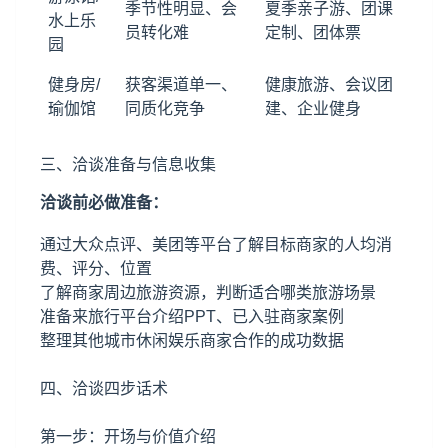
季节性明显、会
夏季亲子游、团课
水上乐
员转化难
定制、团体票
园
健身房/
获客渠道单一、
健康旅游、会议团
瑜伽馆
同质化竞争
建、企业健身
三、洽谈准备与信息收集
洽谈前必做准备：
通过大众点评、美团等平台了解目标商家的人均消
费、评分、位置
了解商家周边旅游资源，判断适合哪类旅游场景
准备来旅行平台介绍PPT、已入驻商家案例
整理其他城市休闲娱乐商家合作的成功数据
四、洽谈四步话术
第一步：开场与价值介绍