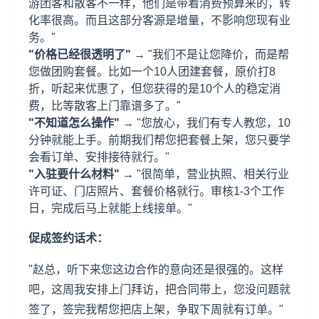
游团客和散客不一样，他们是带着消费预算来的，转
化率很高。而且这部分客源是增量，不影响您现有业
务。"
"价格已经很透明了"
→ "我们不是让您降价，而是帮
您做团购套餐。比如一个10人团建套餐，原价打8
折，听起来优惠了，但您获得的是10个人的稳定消
费，比等散客上门靠谱多了。"
"不知道怎么操作"
→ "您放心，我们有专人教您，10
分钟就能上手。前期我们帮您把套餐上架，您只要学
会看订单、安排接待就行。"
"入驻要什么材料"
→ "很简单，营业执照、相关行业
许可证、门店照片、套餐价格就行。审核1-3个工作
日，完成后马上就能上线接单。"
促成签约话术：
"赵总，听下来您这边合作的意向还是很强的。这样
吧，这周我安排上门拜访，把合同带上，您没问题就
签了，签完我帮您把店上架，争取下周就有订单。"