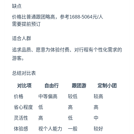
缺点
价格比普通跟团略高，参考1688-5064元/人
需要提前预订
适合人群
追求品质、愿意为体验付费、对行程有个性化需求的
游客。
总结对比表
对比项
自由行
跟团游
定制小团
价格
中等偏高
较低
较高
省心程度
低
高
高
灵活性
高
低
中
体验感
视个人能力
一般
较好