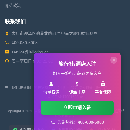
隐私政策
联系我们
太原市迎泽区柳巷北路51号中昌大厦10层B02室
400-080-5008
service@lailvxing.cn
周一至周日 9:00-21:00
旅行社/酒店入驻
加入来旅行，获取更多客户
关于我们
|
联系我们
|
招聘信息
|
商务合作
|
广告服务
|
隐私政策
|
用户协议
海量客源
佣金丰厚
平台保障
晋 ICP 备 17001633 号
立即申请入驻
Copyright © 2026 来旅行旅游网 All Rights Reserved. 版权所有 山西来这网络
科技有限公司
咨询热线：
400-080-5008
正规旅行社资质
消费者权益保障
优质服务认证