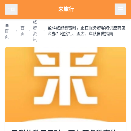
来旅行
全国
旅
首
游
盈科旅游暴雷时，正在服务游客的供应商怎
首
页
资
么办？地接社、酒店、车队自救指南
页
讯