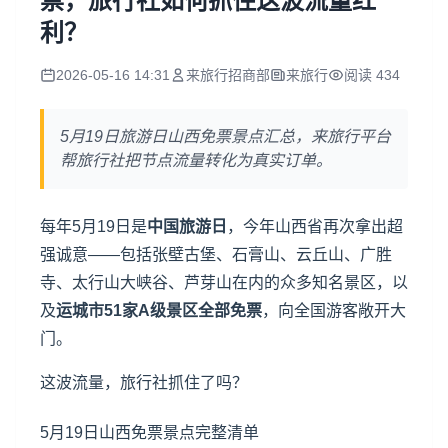
票，旅行社如何抓住这波流量红
利？
2026-05-16 14:31
来旅行招商部
来旅行
阅读 434
5月19日旅游日山西免票景点汇总，来旅行平台
帮旅行社把节点流量转化为真实订单。
每年5月19日是
中国旅游日
，今年山西省再次拿出超
强诚意——包括
张壁古堡
、
石膏山
、
云丘山
、
广胜
寺
、
太行山大峡谷
、
芦芽山
在内的众多知名景区，以
及
运城市51家A级景区全部免票
，向全国游客敞开大
门。
这波流量，旅行社抓住了吗？
5月19日山西免票景点完整清单