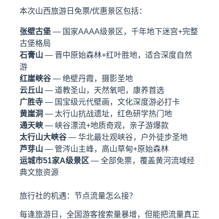
本次山西旅游日免票/优惠景区包括：
张壁古堡
— 国家AAAA级景区，千年地下迷宫+完整
古堡格局
石膏山
— 晋中原始森林+红叶胜地，适合深度自然
游
红崖峡谷
— 绝壁丹霞，摄影圣地
云丘山
— 道教圣山，天然氧吧，康养首选
广胜寺
— 国宝级元代壁画，文化深度游必打卡
黄崖洞
— 太行山抗战遗址，红色研学热门地
通天峡
— 峡谷漂流+地质奇观，亲子游爆款
太行山大峡谷
— 华北最壮观峡谷，户外徒步圣地
芦芽山
— 管涔山主峰，高山草甸+原始森林
运城市51家A级景区
— 全部免票，覆盖黄河流域经
典文旅资源
旅行社的机遇：节点流量怎么接？
每逢旅游日，全国游客搜索量暴增，但能把流量真正