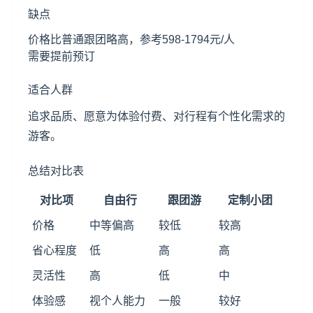
缺点
价格比普通跟团略高，参考598-1794元/人
需要提前预订
适合人群
追求品质、愿意为体验付费、对行程有个性化需求的
游客。
总结对比表
对比项
自由行
跟团游
定制小团
价格
中等偏高
较低
较高
省心程度
低
高
高
灵活性
高
低
中
体验感
视个人能力
一般
较好