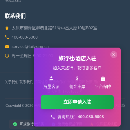
隐私政策
联系我们
太原市迎泽区柳巷北路51号中昌大厦10层B02室
400-080-5008
service@lailvxing.cn
周一至周日 9:00-21:00
旅行社/酒店入驻
加入来旅行，获取更多客户
关于我们
|
联系我们
|
招聘信息
|
商务合作
|
广告服务
|
隐私政策
|
用户协议
海量客源
佣金丰厚
平台保障
晋 ICP 备 17001633 号
立即申请入驻
Copyright © 2026 来旅行旅游网 All Rights Reserved. 版权所有 山西来这网络
科技有限公司
咨询热线：
400-080-5008
正规旅行社资质
消费者权益保障
优质服务认证