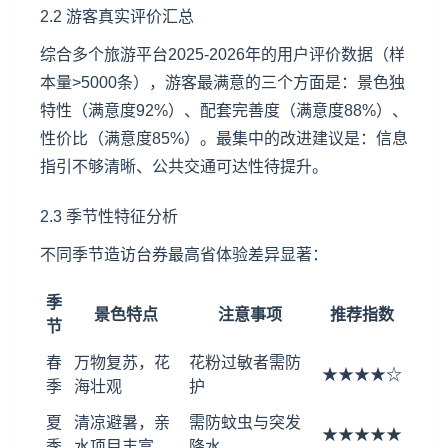
2.2 游客真实评价汇总
综合多个旅游平台2025-2026年的用户评价数据（样
本量>5000条），游客最满意的三个方面是：景色独
特性（满意度92%）、配套完善度（满意度88%）、
性价比（满意度85%）。最集中的改进建议是：信息
指引不够清晰、公共交通可达性待提升。
2.3 季节性特征分析
不同季节造访台券最高省体验差异显著：
季
景色特点
注意事项
推荐指数
节
春
万物复苏，花
花粉过敏者需防
★★★★☆
季
海壮观
护
夏
清凉避暑，亲
需防蚊虫与突发
★★★★★
季
水项目丰富
降水