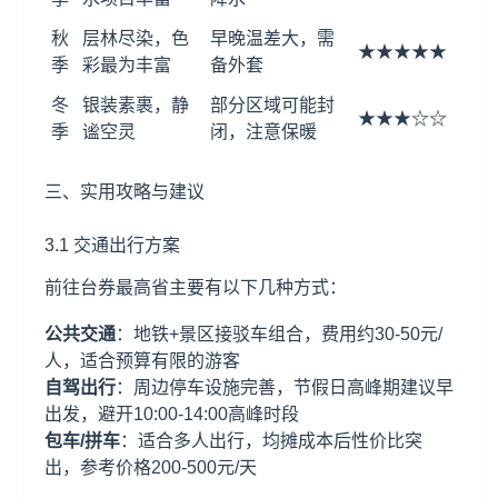
秋
层林尽染，色
早晚温差大，需
★★★★★
季
彩最为丰富
备外套
冬
银装素裹，静
部分区域可能封
★★★☆☆
季
谧空灵
闭，注意保暖
三、实用攻略与建议
3.1 交通出行方案
前往台券最高省主要有以下几种方式：
公共交通
：地铁+景区接驳车组合，费用约30-50元/
人，适合预算有限的游客
自驾出行
：周边停车设施完善，节假日高峰期建议早
出发，避开10:00-14:00高峰时段
包车/拼车
：适合多人出行，均摊成本后性价比突
出，参考价格200-500元/天