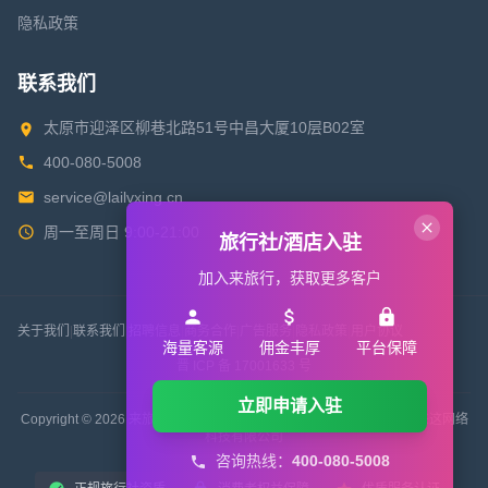
隐私政策
联系我们
太原市迎泽区柳巷北路51号中昌大厦10层B02室
400-080-5008
service@lailvxing.cn
周一至周日 9:00-21:00
旅行社/酒店入驻
加入来旅行，获取更多客户
关于我们
|
联系我们
|
招聘信息
|
商务合作
|
广告服务
|
隐私政策
|
用户协议
海量客源
佣金丰厚
平台保障
晋 ICP 备 17001633 号
立即申请入驻
Copyright © 2026 来旅行旅游网 All Rights Reserved. 版权所有 山西来这网络
科技有限公司
咨询热线：
400-080-5008