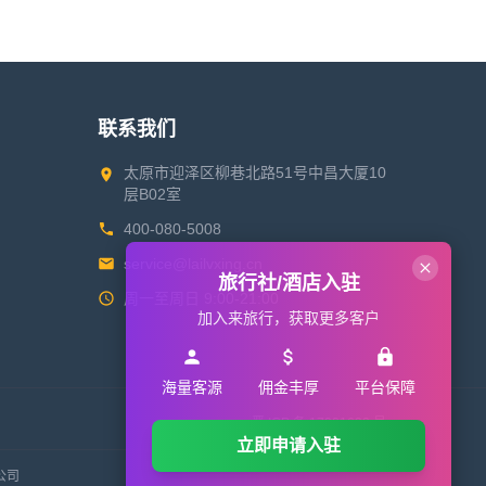
联系我们
太原市迎泽区柳巷北路51号中昌大厦10
层B02室
400-080-5008
service@lailvxing.cn
旅行社/酒店入驻
周一至周日 9:00-21:00
加入来旅行，获取更多客户
海量客源
佣金丰厚
平台保障
晋 ICP 备 17001633 号
立即申请入驻
限公司