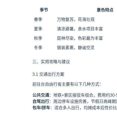
季节
景色特点
春季
万物复苏，花海壮观
夏季
清凉避暑，亲水项目丰富
秋季
层林尽染，色彩最为丰富
冬季
银装素裹，静谧空灵
三、实用攻略与建议
3.1 交通出行方案
前往台自由行省主要有以下几种方式：
公共交通
：地铁+景区接驳车组合，费用约30-
自驾出行
：周边停车设施完善，节假日高峰期建议早
包车/拼车
：适合多人出行，均摊成本后性价比突出