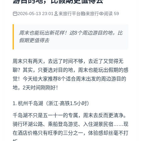
游目的地，比假期更值得去
2026-05-13 23:01
来旅行平台
来旅行
阅读 59
周末也能玩出新花样！这8个周边游目的地，比
假期更值得去
周末只有两天，去远了时间不够，去近了又觉得无
聊？其实，只要选对目的地，周末也能玩出假期的感
觉！今天给大家推荐8个适合周末出发的周边游目的
地，2天时间刚刚好！
1.
杭州
千岛湖（浙江·高铁1.5小时）
千岛湖不只是五一十一的专属，周末去反而更清净。
骑行环湖公路、乘船登岛游览、入住湖景民宿……现
在酒店价格只有旺季的三分之一，体验感却丝毫不打