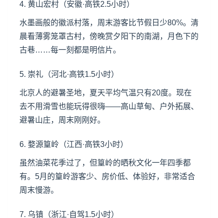
4.
黄山
宏村（安徽·高铁2.5小时）
水墨画般的徽派村落，周末游客比节假日少80%。清
晨看薄雾笼罩古村，傍晚赏夕阳下的南湖，月色下的
古巷……每一刻都是明信片。
5. 崇礼（河北·高铁1.5小时）
北京
人的避暑圣地，夏天平均气温只有20度。现在
去不用滑雪也能玩得很嗨——高山草甸、户外拓展、
避暑山庄，周末刚刚好。
6. 婺源篁岭（江西·高铁3小时）
虽然油菜花季过了，但篁岭的晒秋文化一年四季都
有。5月的篁岭游客少、房价低、体验好，非常适合
周末慢游。
7. 乌镇（浙江·自驾1.5小时）