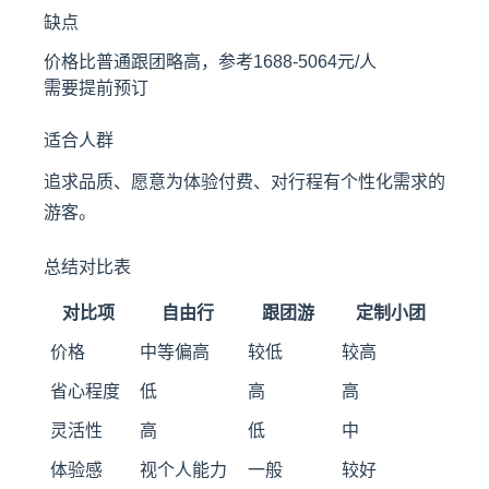
缺点
价格比普通跟团略高，参考1688-5064元/人
需要提前预订
适合人群
追求品质、愿意为体验付费、对行程有个性化需求的
游客。
总结对比表
对比项
自由行
跟团游
定制小团
价格
中等偏高
较低
较高
省心程度
低
高
高
灵活性
高
低
中
体验感
视个人能力
一般
较好