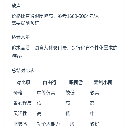
缺点
价格比普通跟团略高，参考1688-5064元/人
需要提前预订
适合人群
追求品质、愿意为体验付费、对行程有个性化需求的
游客。
总结对比表
对比项
自由行
跟团游
定制小团
价格
中等偏高
较低
较高
省心程度
低
高
高
灵活性
高
低
中
体验感
视个人能力
一般
较好