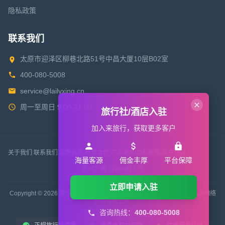
隐私政策
联系我们
太原市迎泽区柳巷北路51号中昌大厦10层B02室
400-080-5008
service@lailvxing.cn
周一至周日 9:00-21:00
旅行社/酒店入驻
加入来旅行，获取更多客户
关于我们
|
联系我们
|
招聘信息
|
商务合作
|
广告服务
|
隐私政策
|
用户协议
海量客源
佣金丰厚
平台保障
晋 ICP 备 17001633 号
立即申请入驻
Copyright © 2026 来旅行旅游网 All Rights Reserved. 版权所有 山西来这网络
科技有限公司
咨询热线：
400-080-5008