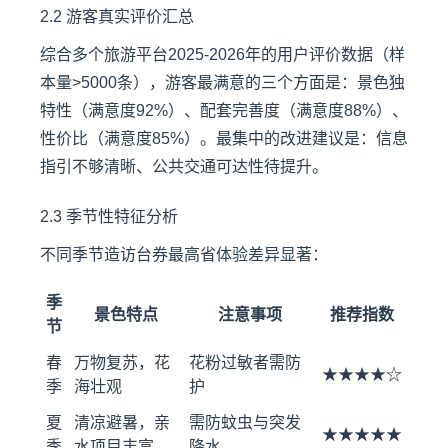
2.2 游客真实评价汇总
综合多个旅游平台2025-2026年的用户评价数据（样
本量>5000条），游客最满意的三个方面是：景色独
特性（满意度92%）、配套完善度（满意度88%）、
性价比（满意度85%）。最集中的改进建议是：信息
指引不够清晰、公共交通可达性待提升。
2.3 季节性特征分析
不同季节造访台券最高省体验差异显著：
季
景色特点
注意事项
推荐指数
节
春
万物复苏，花
花粉过敏者需防
★★★★☆
季
海壮观
护
夏
清凉避暑，亲
需防蚊虫与突发
★★★★★
季
水项目丰富
降水