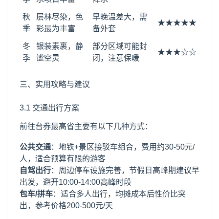
秋
层林尽染，色
早晚温差大，需
★★★★★
季
彩最为丰富
备外套
冬
银装素裹，静
部分区域可能封
★★★☆☆
季
谧空灵
闭，注意保暖
三、实用攻略与建议
3.1 交通出行方案
前往台券最高省主要有以下几种方式：
公共交通
：地铁+景区接驳车组合，费用约30-50元/
人，适合预算有限的游客
自驾出行
：周边停车设施完善，节假日高峰期建议早
出发，避开10:00-14:00高峰时段
包车/拼车
：适合多人出行，均摊成本后性价比突
出，参考价格200-500元/天