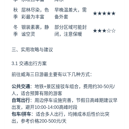
秋
层林尽染，色
早晚温差大，需
★★★★★
季
彩最为丰富
备外套
冬
银装素裹，静
部分区域可能封
★★★☆☆
季
谧空灵
闭，注意保暖
三、实用攻略与建议
3.1 交通出行方案
前往威海三日游最主要有以下几种方式：
公共交通
：地铁+景区接驳车组合，费用约30-50元/
人，适合预算有限的游客
自驾出行
：周边停车设施完善，节假日高峰期建议早
出发，避开10:00-14:00高峰时段
包车/拼车
：适合多人出行，均摊成本后性价比突
出，参考价格200-500元/天