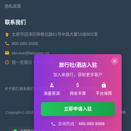
隐私政策
联系我们
太原市迎泽区柳巷北路51号中昌大厦10层B02室
400-080-5008
service@lailvxing.cn
周一至周日 9:00-21:00
旅行社/酒店入驻
加入来旅行，获取更多客户
关于我们
|
联系我们
|
招聘信息
|
商务合作
|
广告服务
|
隐私政策
|
用户协议
海量客源
佣金丰厚
平台保障
晋 ICP 备 17001633 号
立即申请入驻
Copyright © 2026 来旅行旅游网 All Rights Reserved. 版权所有 山西来这网络
科技有限公司
咨询热线：
400-080-5008