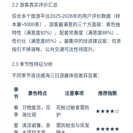
2.2 游客真实评价汇总
综合多个旅游平台2025-2026年的用户评价数据（样
本量>5000条），游客最满意的三个方面是：景色独
特性（满意度92%）、配套完善度（满意度88%）、
性价比（满意度85%）。最集中的改进建议是：信息
指引不够清晰、公共交通可达性待提升。
2.3 季节性特征分析
不同季节造访威海三日游最体验差异显著：
季
景色特点
注意事项
推荐指数
节
春
万物复苏，花
花粉过敏者需防
★★★★☆
季
海壮观
护
夏
清凉避暑，亲
需防蚊虫与突发
★★★★★
季
水项目丰富
降水