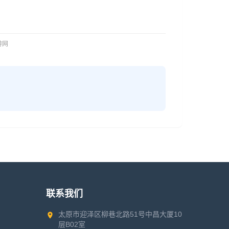
旅游网
联系我们
太原市迎泽区柳巷北路51号中昌大厦10
层B02室