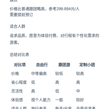
缺点
价格比普通跟团略高，参考298-894元/人
需要提前预订
适合人群
追求品质、愿意为体验付费、对行程有个性化需求的
游客。
总结对比表
对比项
自由行
跟团游
定制小团
价格
中等偏高
较低
较高
省心程度
低
高
高
灵活性
高
低
中
体验感
视个人能力
一般
较好
适合人群
旅行老手
新手/全家
品质追求者