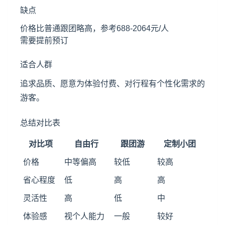
缺点
价格比普通跟团略高，参考688-2064元/人
需要提前预订
适合人群
追求品质、愿意为体验付费、对行程有个性化需求的
游客。
总结对比表
对比项
自由行
跟团游
定制小团
价格
中等偏高
较低
较高
省心程度
低
高
高
灵活性
高
低
中
体验感
视个人能力
一般
较好