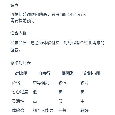
缺点
价格比普通跟团略高，参考498-1494元/人
需要提前预订
适合人群
追求品质、愿意为体验付费、对行程有个性化需求的
游客。
总结对比表
对比项
自由行
跟团游
定制小团
价格
中等偏高
较低
较高
省心程度
低
高
高
灵活性
高
低
中
体验感
视个人能力
一般
较好