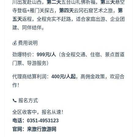
川出发赴山西，
第二天
五台山礼佛祈福，
第三天
悬空
寺登临+雁门关探古，
第四天
云冈石窟艺术之旅，
第
五天
返程，全程充实不赶路，适合家庭出游、企业团
建、同伴结伴。
💰 费用说明
劲爆特价：
999元/人
（含全程交通、住宿、景点首道
门票、导游服务）
代理商结算利润：
400元/人起
，高佣金政策，欢迎合
作！
📞 报名方式
全区收客中，报名从速！
电话：0351-4953123
官网：
来旅行旅游网