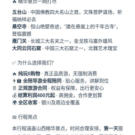
🔥 精华景点一网打尽
五台山
· 中国佛教四大名山之首，文殊菩萨道场，祈
福纳祥必去
悬空寺
· 恒山绝壁奇迹，"建在悬崖上的千年古寺"，
登临震撼
雁门关
·
长城
三大名关之一，金戈铁马塞外雄风
大同云冈石窟
· 中国三大石窟之一，北魏艺术瑰宝
✅ 为什么选择我们？
🔥
纯玩0购物
· 真正品质游，无强制消费
👨‍🏫
全陪导游全程陪同
· 贴心服务，讲解到位
📄
正规旅游合同
· 权益有保障，出行更安心
💰
结算利润400元起
· 高佣金，合作更划算
🌍
全区收客
· 银川及周边全覆盖
📅 行程亮点
本行程涵盖山西精华景点，时间合理安排，
第一天
银