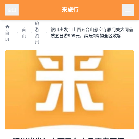
来旅行
全国
旅
首
游
银川出发！山西五台山悬空寺雁门关大同品
首
页
资
质五日游999元，纯玩0购物全区收客
页
讯