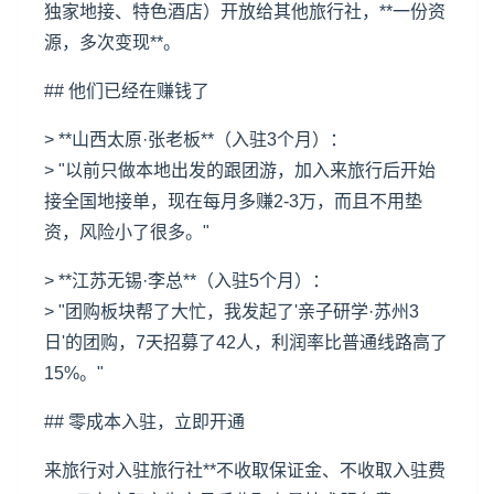
独家地接、特色酒店）开放给其他旅行社，**一份资
源，多次变现**。
## 他们已经在赚钱了
> **
山西
太原·张老板**（入驻3个月）：
> "以前只做本地出发的跟团游，加入来旅行后开始
接全国地接单，现在每月多赚2-3万，而且不用垫
资，风险小了很多。"
> **江苏无锡·李总**（入驻5个月）：
> "团购板块帮了大忙，我发起了'亲子研学·苏州3
日'的团购，7天招募了42人，利润率比普通线路高了
15%。"
## 零成本入驻，立即开通
来旅行对入驻旅行社**不收取保证金、不收取入驻费