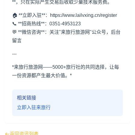
**，只在实际产生交易后收取少量技术服务费。
🏠 **立即入驻**：https://www.lailvxing.cn/register
📞 **招商热线**：0351-4953123
💬 **微信咨询**：关注"
来旅行旅游网
"公众号，后台
留言
---
*来旅行旅游网——5000+旅行社的共同选择，让每
一份资源都产生最大价值。*
相关链接
立即入驻来旅行
返回资讯列表