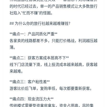
的时代已经过去，单一的产品销售模式让大多数旅行
社陷入"忙而不赚"的怪圈。
## 为什么你的旅行社越来越难赚钱？
**痛点一：产品同质化严重**
各家卖的线路都差不多，只能打价格战，利润越压越
薄。
**痛点二：
获客方案
成本居高不下**
线下门店流量下滑，线上投流成本越来越高，获客越
来越难。
**痛点三：客户粘性差**
游客比价后飞单，复购率低，每次都要重新获客。
**痛点四：现金流压力大**
传统模式需要垫资拿房拿车，资金占用高，风险集