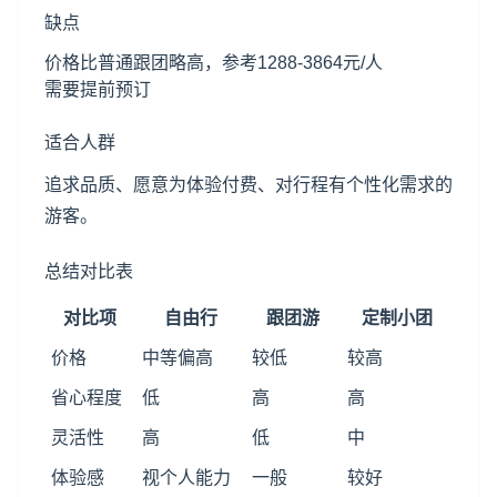
缺点
价格比普通跟团略高，参考1288-3864元/人
需要提前预订
适合人群
追求品质、愿意为体验付费、对行程有个性化需求的
游客。
总结对比表
对比项
自由行
跟团游
定制小团
价格
中等偏高
较低
较高
省心程度
低
高
高
灵活性
高
低
中
体验感
视个人能力
一般
较好