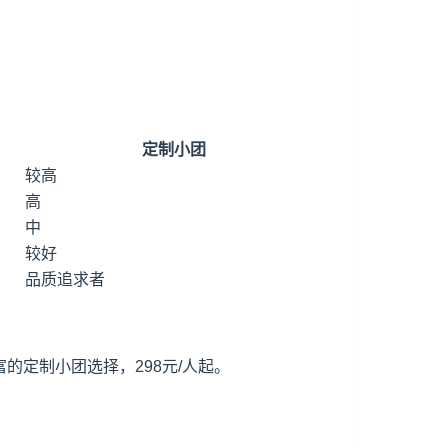
定制小团
较高
高
中
较好
品质追求者
的定制小团选择，298元/人起。