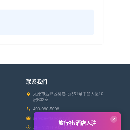
联系我们
太原市迎泽区柳巷北路51号中昌大厦10
层B02室
400-080-5008
service@lailvxing.cn
旅行社/酒店入驻
周一至周日 9:00-21:00