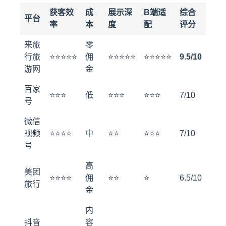
获客效
成
展示深
B端适
综合
平台
率
本
度
配
评分
来旅
零
行旅
⭐⭐⭐⭐⭐
佣
⭐⭐⭐⭐⭐
⭐⭐⭐⭐⭐
9.5/10
游网
金
百家
⭐⭐⭐
低
⭐⭐⭐
⭐⭐⭐
7/10
号
微信
视频
⭐⭐⭐⭐
中
⭐⭐
⭐⭐⭐
7/10
号
高
美团
⭐⭐⭐⭐
佣
⭐⭐
⭐
6.5/10
旅行
金
内
抖音
容