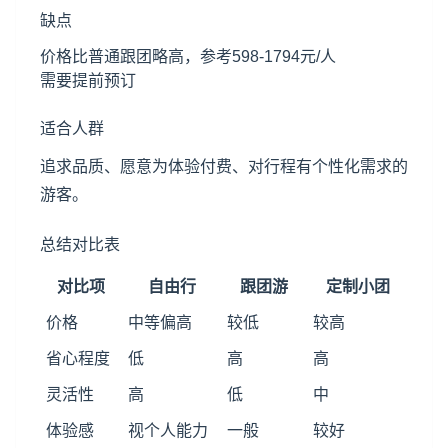
缺点
价格比普通跟团略高，参考598-1794元/人
需要提前预订
适合人群
追求品质、愿意为体验付费、对行程有个性化需求的
游客。
总结对比表
对比项
自由行
跟团游
定制小团
价格
中等偏高
较低
较高
省心程度
低
高
高
灵活性
高
低
中
体验感
视个人能力
一般
较好