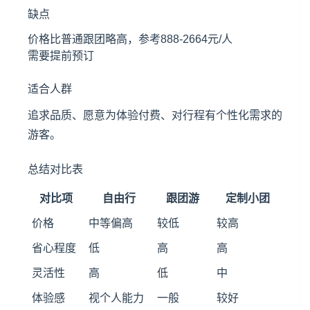
缺点
价格比普通跟团略高，参考888-2664元/人
需要提前预订
适合人群
追求品质、愿意为体验付费、对行程有个性化需求的
游客。
总结对比表
对比项
自由行
跟团游
定制小团
价格
中等偏高
较低
较高
省心程度
低
高
高
灵活性
高
低
中
体验感
视个人能力
一般
较好