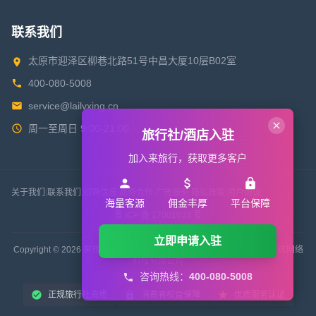
联系我们
太原市迎泽区柳巷北路51号中昌大厦10层B02室
400-080-5008
service@lailvxing.cn
周一至周日 9:00-21:00
旅行社/酒店入驻
加入来旅行，获取更多客户
关于我们
|
联系我们
|
招聘信息
|
商务合作
|
广告服务
|
隐私政策
|
用户协议
海量客源
佣金丰厚
平台保障
晋 ICP 备 17001633 号
立即申请入驻
Copyright © 2026 来旅行旅游网 All Rights Reserved. 版权所有 山西来这网络
科技有限公司
咨询热线：
400-080-5008
正规旅行社资质
消费者权益保障
优质服务认证